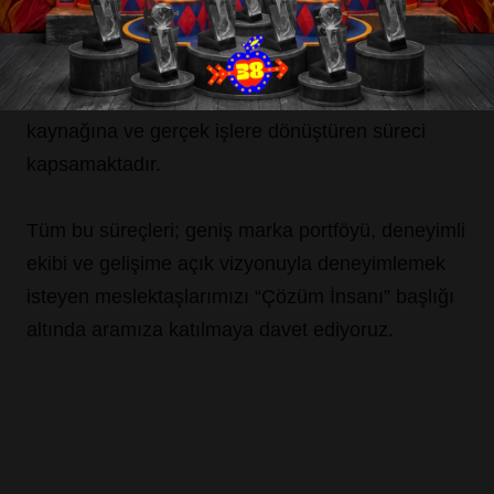
İletişim
harmanlayan “SoHo Akademi” oluşumudur.
Blog
“SoHo Staj” ise akademik bilgiyi deneyime, ilham
kaynağına ve gerçek işlere dönüştüren süreci
kapsamaktadır.
Tüm bu süreçleri; geniş marka portföyü, deneyimli
ekibi ve gelişime açık vizyonuyla deneyimlemek
isteyen meslektaşlarımızı “Çözüm İnsanı” başlığı
altında aramıza katılmaya davet ediyoruz.