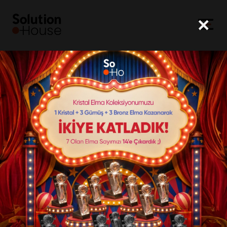
×
SoHo
Markalar
Çözümler
Ekip
Kariyer