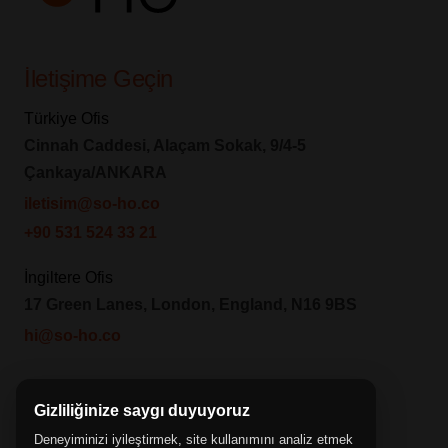
İletişime Geçin
Türkiye Ofis
Cinnah Caddesi, Alaçam Sokak, 9/4-5
Çankaya/ANKARA
iletisim@so-ho.co
+90 531 524 33 21
İngiltere Ofis
17 Green Lanes, London, England, N16 9BS
hi@so-ho.co
Bizi Takip Edin
Gizliliğinize saygı duyuyoruz
Deneyiminizi iyileştirmek, site kullanımını analiz etmek