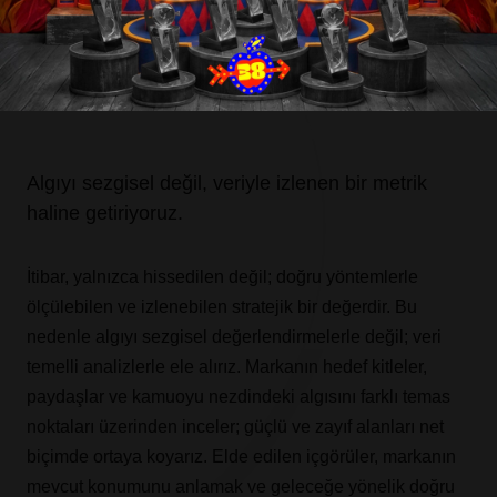
İletişim
Blog
İtibar Ölçümleme ve Algı Analizi
Algıyı sezgisel değil, veriyle izlenen bir metrik
haline getiriyoruz.
İtibar, yalnızca hissedilen değil; doğru yöntemlerle
ölçülebilen ve izlenebilen stratejik bir değerdir. Bu
nedenle algıyı sezgisel değerlendirmelerle değil; veri
temelli analizlerle ele alırız. Markanın hedef kitleler,
paydaşlar ve kamuoyu nezdindeki algısını farklı temas
noktaları üzerinden inceler; güçlü ve zayıf alanları net
biçimde ortaya koyarız. Elde edilen içgörüler, markanın
mevcut konumunu anlamak ve geleceğe yönelik doğru