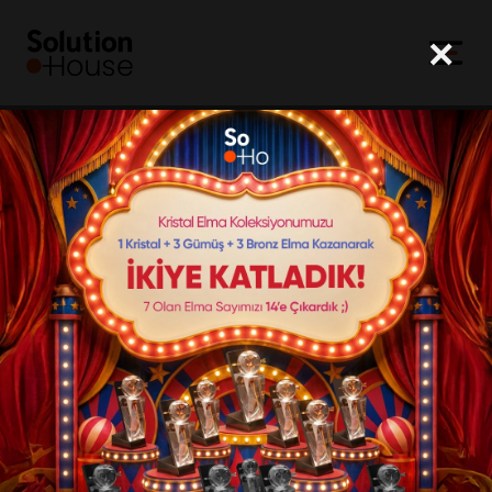
×
SoHo
Markalar
Çözümler
Ekip
Kariyer